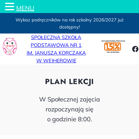
MENU
Wykaz podręczników na rok szkolny 2026/2027 już
dostępny!
Przejdź
SPOŁECZNA SZKOŁA
do
PODSTAWOWA NR 1
F
treści
IM. JANUSZA KORCZAKA
W WEJHEROWIE
PLAN LEKCJI
W Społecznej zajęcia
rozpoczynają się
o godzinie 8:00.