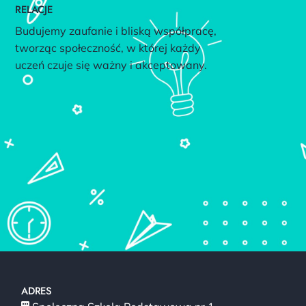
RELACJE
Budujemy zaufanie i bliską współpracę,
tworząc społeczność, w której każdy
uczeń czuje się ważny i akceptowany.
RADOŚĆ
Edukacja to dla nas przygoda – dbamy
o dobrostan uczniów, łącząc naukę z radością
odkrywania świata.
ADRES