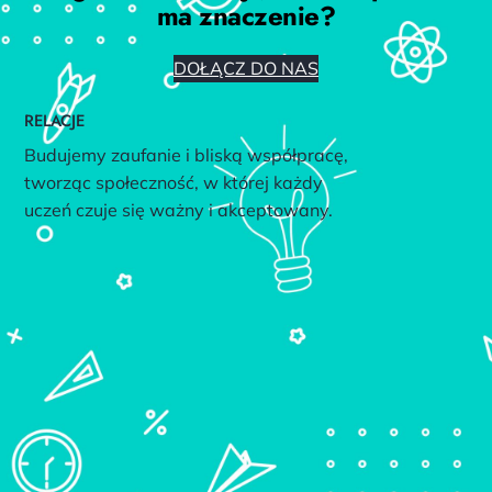
ma znaczenie?
DOŁĄCZ DO NAS
RELACJE
Budujemy zaufanie i bliską współpracę,
tworząc społeczność, w której każdy
uczeń czuje się ważny i akceptowany.
RADOŚĆ
Edukacja to dla nas przygoda – dbamy
o dobrostan uczniów, łącząc naukę z radością
odkrywania świata.