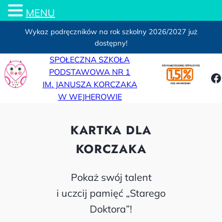
MENU
Wykaz podręczników na rok szkolny 2026/2027 już
dostępny!
Przejdź
SPOŁECZNA SZKOŁA
do
PODSTAWOWA NR 1
F
treści
IM. JANUSZA KORCZAKA
W WEJHEROWIE
KARTKA DLA
KORCZAKA
Pokaż swój talent
i uczcij pamięć „Starego
Doktora”!