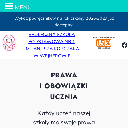
MENU
Wykaz podręczników na rok szkolny 2026/2027 już
dostępny!
Przejdź
SPOŁECZNA SZKOŁA
do
PODSTAWOWA NR 1
F
treści
IM. JANUSZA KORCZAKA
W WEJHEROWIE
PRAWA
I OBOWIĄZKI
UCZNIA
Każdy uczeń naszej
szkoły ma swoje prawa