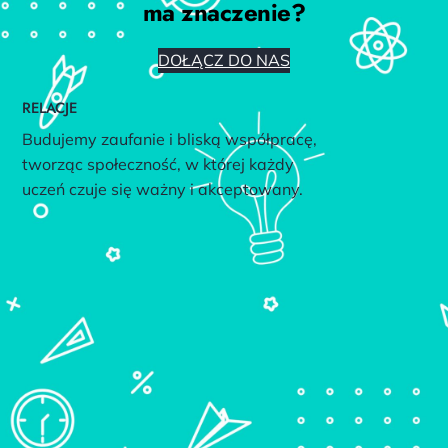
ma znaczenie?
DOŁĄCZ DO NAS
RELACJE
Budujemy zaufanie i bliską współpracę,
tworząc społeczność, w której każdy
uczeń czuje się ważny i akceptowany.
RADOŚĆ
Edukacja to dla nas przygoda – dbamy
o dobrostan uczniów, łącząc naukę z radością
odkrywania świata.