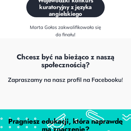
Wojewódzki konkurs
kuratoryjny z języka
angielskiego
Marta Gołas zakwalifikowała się
do finału!
Chcesz być na bieżąco z naszą
społecznością?
Zapraszamy na nasz profil na Facebooku
!
Facebook
Pragniesz edukacji, która naprawdę
ma znaczenie?