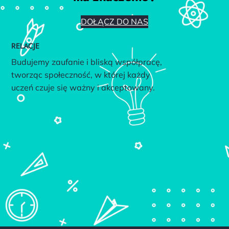
DOŁĄCZ DO NAS
RELACJE
Budujemy zaufanie i bliską współpracę,
tworząc społeczność, w której każdy
uczeń czuje się ważny i akceptowany.