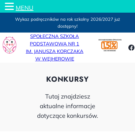
MENU
Wykaz podręczników na rok szkolny 2026/2027 już
dostępny!
Przejdź
SPOŁECZNA SZKOŁA
do
PODSTAWOWA NR 1
F
treści
IM. JANUSZA KORCZAKA
W WEJHEROWIE
KONKURSY
Tutaj znajdziesz
aktualne informacje
dotyczące konkursów.